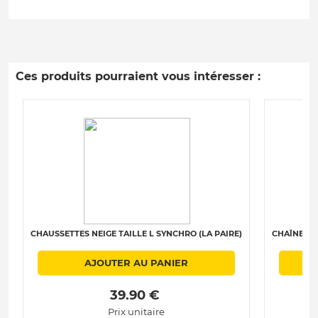
Ces produits pourraient vous intéresser :
CHAUSSETTES NEIGE TAILLE L SYNCHRO (LA PAIRE)
CHAÎNES N
AJOUTER AU PANIER
 39.90 € 
Prix unitaire