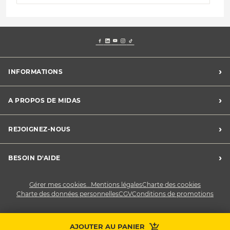
›
INFORMATIONS
Mentions légales
›
A PROPOS DE MIDAS
Charte des cookies
Charte des données personnelles
Trouver un centre
›
REJOIGNEZ-NOUS
CGV
Midas France
Conditions de promotions
Développement durable
Midas Recrute
›
BESOIN D'AIDE
Devenez franchisé
Nous contacter
Gérer mes cookies...
Mentions légales
Charte des cookies
Charte des données personnelles
CGV
Conditions de promotions
AJOUTER AU PANIER
Prendre RDV
Contactez-nous