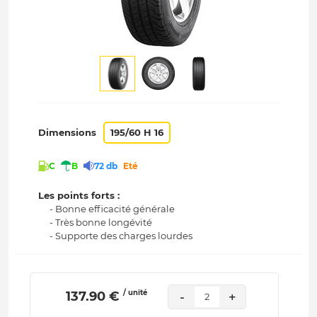
Dimensions
195/60 H 16
C
B
72 db
Eté
Les points forts :
- Bonne efficacité générale
- Très bonne longévité
- Supporte des charges lourdes
/ unité
 137.90 € 
-
+
2