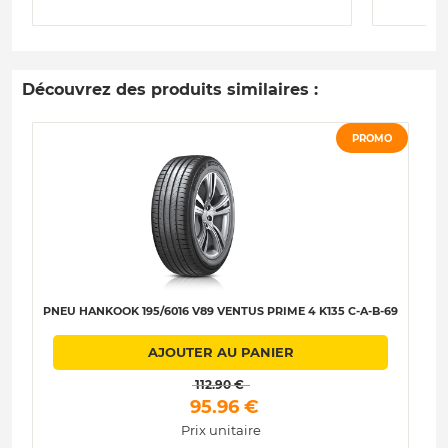
Découvrez des produits similaires :
PROMO
PNEU HANKOOK 195/6016 V89 VENTUS PRIME 4 K135 C-A-B-69
P
AJOUTER AU PANIER
 112.90 € 
 95.96 € 
Prix unitaire