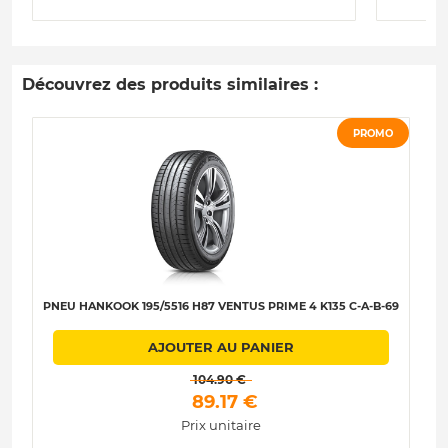
Découvrez des produits similaires :
PROMO
PNEU HANKOOK 195/5516 H87 VENTUS PRIME 4 K135 C-A-B-69
P
AJOUTER AU PANIER
 104.90 € 
 89.17 € 
Prix unitaire