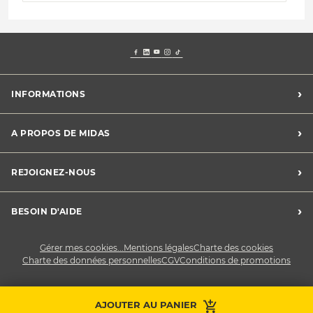
›
INFORMATIONS
Mentions légales
›
A PROPOS DE MIDAS
Charte des cookies
Charte des données personnelles
Trouver un centre
›
REJOIGNEZ-NOUS
CGV
Midas France
Conditions de promotions
Développement durable
Midas Recrute
›
BESOIN D'AIDE
Devenez franchisé
Nous contacter
Gérer mes cookies...
Mentions légales
Charte des cookies
Charte des données personnelles
CGV
Conditions de promotions
AJOUTER AU PANIER
Prendre RDV
Contactez-nous