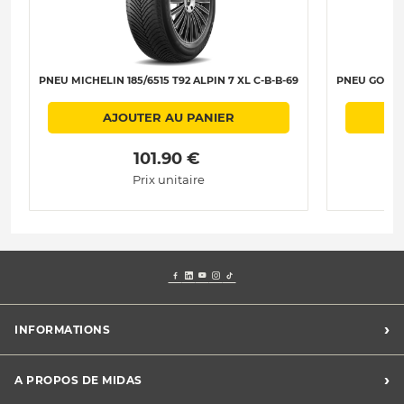
PNEU MICHELIN 185/6515 T92 ALPIN 7 XL C-B-B-69
PNEU GOODYE
AJOUTER AU PANIER
 101.90 € 
Prix unitaire
›
INFORMATIONS
Mentions légales
›
A PROPOS DE MIDAS
Charte des cookies