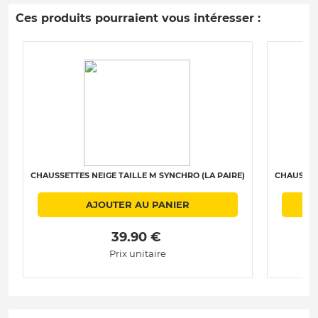
Ces produits pourraient vous intéresser :
CHAUSSETTES NEIGE TAILLE M SYNCHRO (LA PAIRE)
CHAUSSETT
AJOUTER AU PANIER
 39.90 € 
Prix unitaire