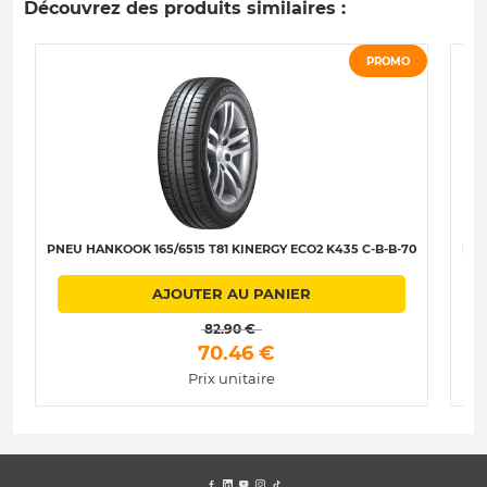
Découvrez des produits similaires :
PROMO
PNEU HANKOOK 165/6515 T81 KINERGY ECO2 K435 C-B-B-70
PNE
AJOUTER AU PANIER
 82.90 € 
 70.46 € 
Prix unitaire