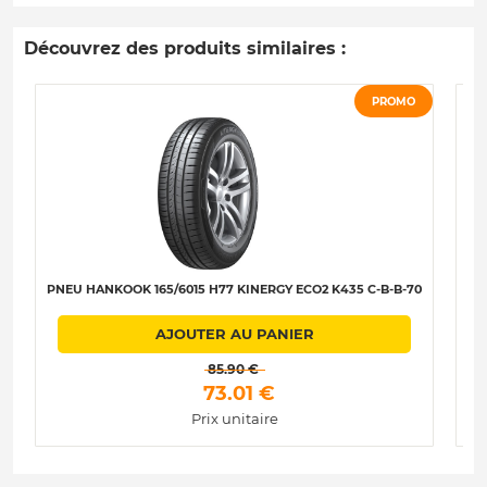
Découvrez des produits similaires :
PROMO
PNEU HANKOOK 165/6015 H77 KINERGY ECO2 K435 C-B-B-70
PN
AJOUTER AU PANIER
 85.90 € 
 73.01 € 
Prix unitaire