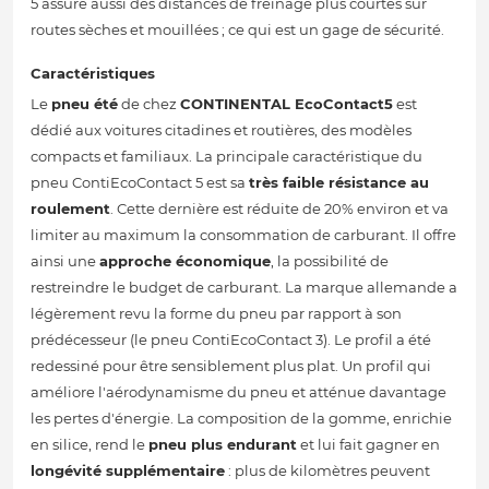
5 assure aussi des distances de freinage plus courtes sur
routes sèches et mouillées ; ce qui est un gage de sécurité.
Caractéristiques
Le
pneu été
de chez
CONTINENTAL
EcoContact5
est
dédié aux voitures citadines et routières, des modèles
compacts et familiaux. La principale caractéristique du
pneu ContiEcoContact 5 est sa
très faible résistance au
roulement
. Cette dernière est réduite de 20% environ et va
limiter au maximum la consommation de carburant. Il offre
ainsi une
approche économique
, la possibilité de
restreindre le budget de carburant. La marque allemande a
légèrement revu la forme du pneu par rapport à son
prédécesseur (le pneu ContiEcoContact 3). Le profil a été
redessiné pour être sensiblement plus plat. Un profil qui
améliore l'aérodynamisme du pneu et atténue davantage
les pertes d'énergie. La composition de la gomme, enrichie
en silice, rend le
pneu plus endurant
et lui fait gagner en
longévité supplémentaire
: plus de kilomètres peuvent