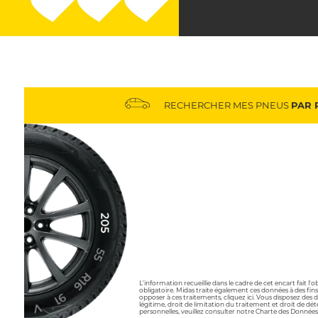
RECHERCHER MES PNEUS
PAR 
L'information recueillie dans le cadre de cet encart fait l
obligatoire. Midas traite également ces données à des fins
opposer à ces traitements, cliquez ici. Vous disposez des 
légitime, droit de limitation du traitement et droit de 
personnelles, veuillez consulter notre Charte des Données 