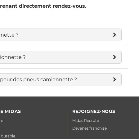
 prenant directement rendez-vous.
nette ?
ionnette ?
n pour des pneus camionnette ?
E MIDAS
REJOIGNEZ-NOUS
re
Midas Recrute
Devenez franchisé
 durable