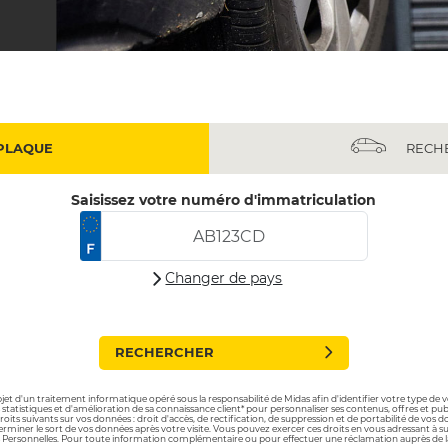
PLAQUE
RECH
Saisissez votre numéro d'immatriculation
Changer de pays
RECHERCHER
'objet d'un traitement informatique opéré sous la responsabilité de Midas afin d'identifier votre type de 
 statistiques et d'amélioration de sa connaissance client* pour personnaliser ses contenus, offres et pub
droits suivants sur vos données : droit d'accès, de rectification, de suppression et de portabilité de v
déterminer le sort de vos données après votre visite. Vous pouvez exercer ces droits en vous adressan
Personnelles. Pour toute information complémentaire ou pour effectuer une réclamation auprès de la CNIL