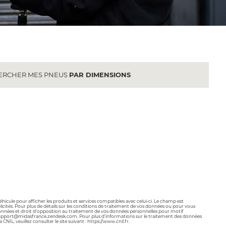
ERCHER MES PNEUS
PAR DIMENSIONS
véhicule pour afficher les produits et services compatibles avec celui-ci. Le champ est
licités. Pour plus de détails sur les conditions de traitement de vos données ou pour vous
os données et droit d'opposition au traitement de vos données personnelles pour motif
t à support@midasfrance.zendesk.com. Pour plus d'informations sur le traitement des données
, veuillez consulter le site suivant : https://www.cnil.fr.