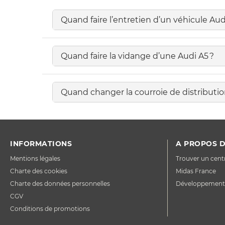
Quand faire l’entretien d’un véhicule Aud
Quand faire la vidange d’une Audi A5 ?
Quand changer la courroie de distributio
INFORMATIONS
A PROPOS D
Mentions légales
Trouver un cent
Charte des cookies
Midas France
Charte des données personnelles
Développement
CGV
Conditions de promotions