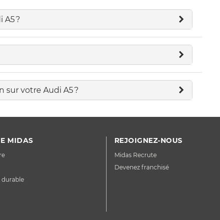
i A5 ?
n sur votre Audi A5 ?
E MIDAS
REJOIGNEZ-NOUS
re
Midas Recrute
Devenez franchisé
 durable