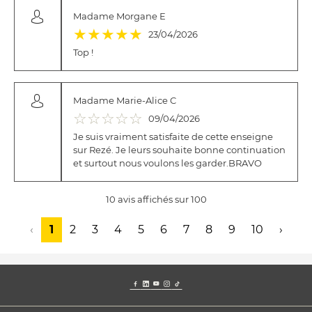
Madame Morgane E
(*)
(*)
(*)
(*)
(*)
★
★
★
★
★
23/04/2026
Top !
Madame Marie-Alice C
( )
( )
( )
( )
( )
☆
☆
☆
☆
☆
09/04/2026
Je suis vraiment satisfaite de cette enseigne
sur Rezé. Je leurs souhaite bonne continuation
et surtout nous voulons les garder.BRAVO
10 avis affichés sur 100
‹
1
2
3
4
5
6
7
8
9
10
›