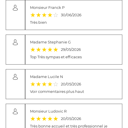
Monsieur Franck P
(*)
(*)
(*)
(*)
( )
★
★
★
★
☆
30/06/2026
Très bien
Madame Stephanie G
(*)
(*)
(*)
(*)
(*)
★
★
★
★
★
29/05/2026
Top Très sympas et efficaces
Madame Lucile N
(*)
(*)
(*)
(*)
( )
★
★
★
★
☆
20/05/2026
Voir commentaires plus haut
Monsieur Ludovic R
(*)
(*)
(*)
(*)
(*)
★
★
★
★
★
20/05/2026
Très bonne accueil et très professionnel je