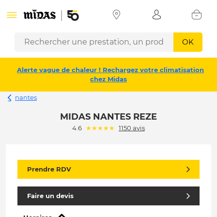
OK
Alerte vague de chaleur ! Rechargez votre climatisation
chez Midas
nantes
MIDAS NANTES REZE
(*)
(*)
(*)
(*)
(*)
4.6
★
★
★
★
★
1150 avis
Prendre RDV
Faire un devis