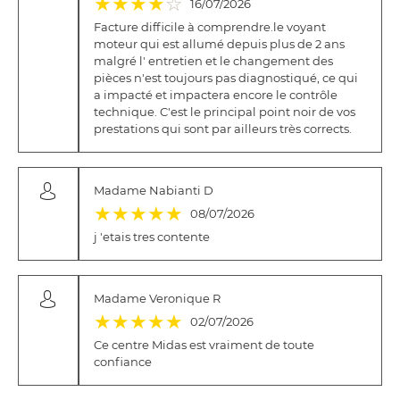
★
★
★
★
☆
16/07/2026
Facture difficile à comprendre.le voyant
moteur qui est allumé depuis plus de 2 ans
malgré l' entretien et le changement des
pièces n'est toujours pas diagnostiqué, ce qui
a impacté et impactera encore le contrôle
technique. C'est le principal point noir de vos
prestations qui sont par ailleurs très corrects.
Madame Nabianti D
(*)
(*)
(*)
(*)
(*)
★
★
★
★
★
08/07/2026
j 'etais tres contente
Madame Veronique R
(*)
(*)
(*)
(*)
(*)
★
★
★
★
★
02/07/2026
Ce centre Midas est vraiment de toute
confiance