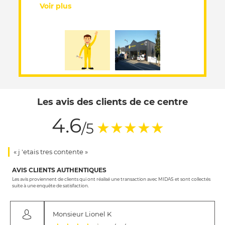
Voir plus
Les avis des clients de ce centre
4.6
(*)
(*)
(*)
(*)
(*)
★
★
★
★
★
/5
« j 'etais tres contente »
AVIS CLIENTS AUTHENTIQUES
Les avis proviennent de clients qui ont réalisé une transaction avec MIDAS et sont collectés
suite à une enquête de satisfaction.
Monsieur Lionel K
(*)
(*)
(*)
(*)
( )