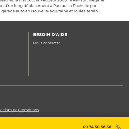
ssédiez la Fiat 500, la Peugeot 2008, la Renault Mégane
tion d'un long déplacement à Pau ou La Rochelle par
 garage auto en Nouvelle-Aquitaine et roulez serein !
BESOIN D'AIDE
Nous contacter
ditions de promotions
09 74 50 56 56