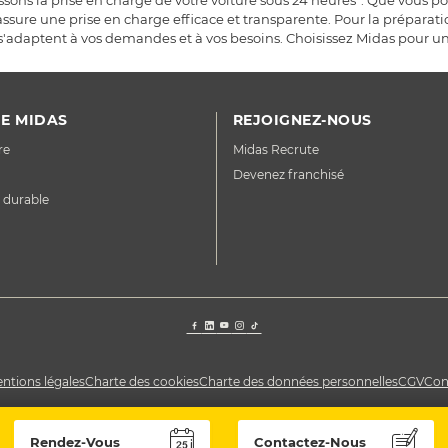
ons la prise en charge de votre voiture sous 24 heures*. Que vous po
ssure une prise en charge efficace et transparente. Pour la prépara
s'adaptent à vos demandes et à vos besoins. Choisissez Midas pour un
E MIDAS
REJOIGNEZ-NOUS
re
Midas Recrute
Devenez franchisé
 durable
ntions légales
Charte des cookies
Charte des données personnelles
CGV
Con
Rendez-Vous
Contactez-Nous