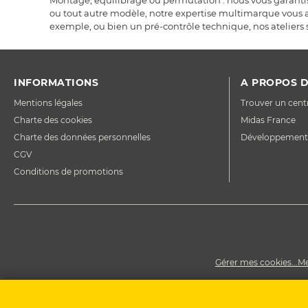
Montage, équilibrage ou permutation : nous vous garantiss
ou tout autre modèle, notre expertise multimarque vous a
exemple, ou bien un pré-contrôle technique, nos ateliers 
INFORMATIONS
A PROPOS D
Mentions légales
Trouver un cent
Charte des cookies
Midas France
Charte des données personnelles
Développement
CGV
Conditions de promotions
Gérer mes cookies...
Me