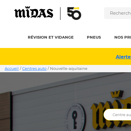
RÉVISION ET VIDANGE
PNEUS
NOS PR
Alerte
Accueil
/
Centres auto
/
nouvelle-aquitaine