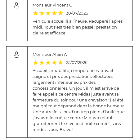
Monsieur Vincent C
(*)
(*)
(*)
(*)
(*)
★
★
★
★
★
30/07/2026
Véhicule accueilli à l’heure. Recuperé l’après
midi. Tout s’est très bien passé : prestation
claire et efficace
Monsieur Alain A
(*)
(*)
(*)
(*)
(*)
★
★
★
★
★
25/07/2026
Accueil, amabilité, compétences, travail
soigné et prix des prestations effectuées
largement inférieur au prix des
concessionnaires. Un jour, il m'est arrivé de
faire appel à ce centre Midas juste avant sa
fermeture du soir pour une crevaison : j'ai été
malgré tout dépanné dans la bonne humeur.
Une autre fois, lors d'un trop plein d'huile que
j'avais effectué, ce centre Midas a rétabli
gratuitement le niveau d'huile correct, sans
rendez-vous. Bravo !