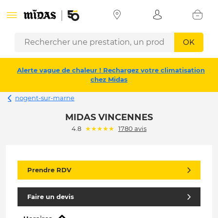
OK
Alerte vague de chaleur ! Rechargez votre climatisation
chez Midas
nogent-sur-marne
MIDAS VINCENNES
(*)
(*)
(*)
(*)
(*)
4.8
★
★
★
★
★
1780 avis
Prendre RDV
Faire un devis