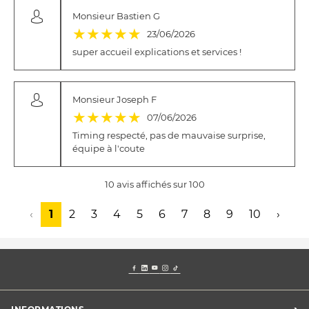
Monsieur Bastien G
(*)
(*)
(*)
(*)
(*)
★
★
★
★
★
23/06/2026
super accueil explications et services !
Monsieur Joseph F
(*)
(*)
(*)
(*)
(*)
★
★
★
★
★
07/06/2026
Timing respecté, pas de mauvaise surprise,
équipe à l'coute
10 avis affichés sur 100
‹
1
2
3
4
5
6
7
8
9
10
›