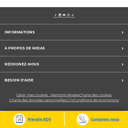
›
INFORMATIONS
Mentions légales
›
A PROPOS DE MIDAS
Charte des cookies
Charte des données personnelles
Trouver un centre
›
REJOIGNEZ-NOUS
CGV
Midas France
Conditions de promotions
Développement durable
Midas Recrute
›
BESOIN D'AIDE
Devenez franchisé
Nous contacter
Gérer mes cookies...
Mentions légales
Charte des cookies
Charte des données personnelles
CGV
Conditions de promotions
Prendre RDV
Contactez-nous