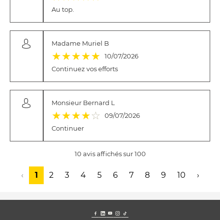
Au top.
Madame Muriel B
(*)
(*)
(*)
(*)
(*)
★
★
★
★
★
10/07/2026
Continuez vos efforts
Monsieur Bernard L
(*)
(*)
(*)
(*)
( )
★
★
★
★
☆
09/07/2026
Continuer
10 avis affichés sur 100
‹
1
2
3
4
5
6
7
8
9
10
›