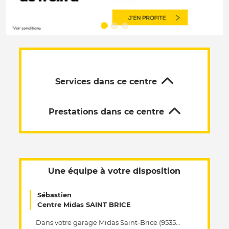
Services dans ce centre
Prestations dans ce centre
Une équipe à votre disposition
Sébastien
Centre Midas SAINT BRICE
Dans votre garage Midas Saint-Brice (95350), nous vous offrons un service de qualité en matière d'entretien automobile. Dans notre établissement Midas, nous sommes experts dans l'entretien automobile et nous intervenons pour prolonger la durée de vie de votre voiture, quel que soit le type de votre véhicule, son modèle ou son année. Nos spécialistes qualifiés réalisent toutes les opérations pour assurer sa bonne performance mécanique. Du réglage des freins à la simple vidange en passant par le diagnostic électronique , nous sommes là pour répondre à tous vos besoins concernant l'entretien de votre véhicule. Dans votre centre Midas, nous accordons une grande importance à la satisfaction de nos clients et à leur sécurité. Passionnés par l'entretien automobile, nous utilisons des pièces détachées d'origine pour garantir le bon fonctionnement de votre véhicule. Sollicitez nos experts en mécanique pour une intervention rapide et efficace sur votre voiture. Chez Midas Saint-Brice vos besoins sont au cœur de nos préoccupations afin de vous offrir le meilleur service possible.