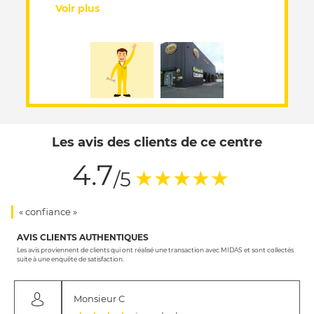
Voir plus
Les avis des clients de ce centre
4.7
(*)
(*)
(*)
(*)
(*)
★
★
★
★
★
/5
« confiance »
AVIS CLIENTS AUTHENTIQUES
Les avis proviennent de clients qui ont réalisé une transaction avec MIDAS et sont collectés
suite à une enquête de satisfaction.
Monsieur C
(*)
(*)
(*)
(*)
( )