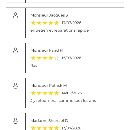
Monsieur Jacques S
(*)
(*)
(*)
(*)
(*)
★
★
★
★
★
17/07/2026
entretien et réparations rapide
Monsieur Farid H
(*)
(*)
(*)
(*)
( )
★
★
★
★
☆
15/07/2026
Ras
Monsieur Patrick M
(*)
(*)
(*)
(*)
(*)
★
★
★
★
★
14/07/2026
J'y retournerai comme tout les ans
Madame Shanael D
(*)
(*)
(*)
(*)
(*)
★
★
★
★
★
13/07/2026