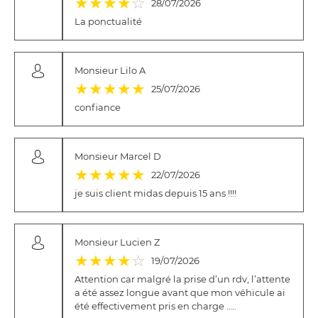
★
★
★
★
☆
28/07/2026
La ponctualité
Monsieur Lilo A
(*)
(*)
(*)
(*)
(*)
★
★
★
★
★
25/07/2026
confiance
Monsieur Marcel D
(*)
(*)
(*)
(*)
(*)
★
★
★
★
★
22/07/2026
je suis client midas depuis 15 ans !!!!
Monsieur Lucien Z
(*)
(*)
(*)
(*)
( )
★
★
★
★
☆
19/07/2026
Attention car malgré la prise d’un rdv, l’attente
a été assez longue avant que mon véhicule ai
été effectivement pris en charge …..