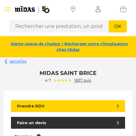
OK
Alerte vague de chaleur ! Rechargez votre climatisation
chez Midas
sarcelles
MIDAS SAINT BRICE
(*)
(*)
(*)
(*)
(*)
4.7
★
★
★
★
★
1837 avis
Prendre RDV
Faire un devis