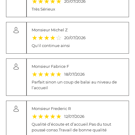
★
★
★
★
★
20/07/2026
Très Sérieux
Monsieur Michel Z
(*)
(*)
(*)
(*)
( )
★
★
★
★
☆
20/07/2026
Qu'il continue ainsi
Monsieur Fabrice F
(*)
(*)
(*)
(*)
(*)
★
★
★
★
★
18/07/2026
Parfait sinon un coup de balai au niveau de
l’accueil
Monsieur Frederic R
(*)
(*)
(*)
(*)
(*)
★
★
★
★
★
12/07/2026
Qualité d’écoute et d’accueil.Pas du tout
poussé conso.Travail de bonne qualité