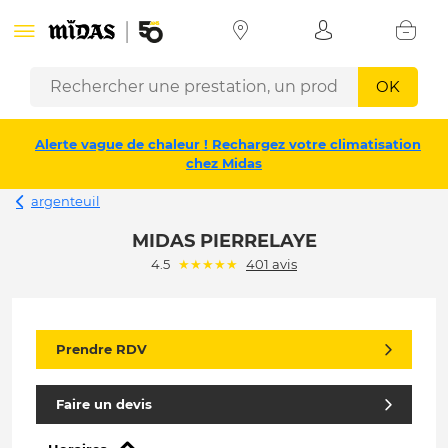
OK
Alerte vague de chaleur ! Rechargez votre climatisation
chez Midas
argenteuil
MIDAS PIERRELAYE
(*)
(*)
(*)
(*)
(*)
4.5
★
★
★
★
★
401 avis
Prendre RDV
Faire un devis