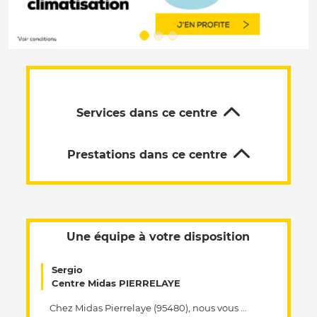
Services dans ce centre
Prestations dans ce centre
Une équipe à votre disposition
Sergio
Centre Midas PIERRELAYE
Chez Midas Pierrelaye (95480), nous vous offrons un service d'excellence en matière de réparation automobile. Dans votre centre Midas, nous sommes experts dans la maintenance et la réparation automobile et nous vous proposons une diversité de services adaptés, quel que soit le type de votre véhicule, son modèle ou son année. Nos spécialistes qualifiés réalisent toutes les opérations pour assurer sa bonne performance mécanique. Du diagnostic électronique au changement de pneus en passant par la réparation du moteur, nous sommes là pour répondre à tous vos besoins concernant l'entretien automobile. Dans votre centre Midas, nous tenons à assurer la sûreté et le bien-être de nos clients. Passionnés par l'entretien automobile, nous utilisons des pièces de qualité pour garantir le bon fonctionnement de votre véhicule. Laissez nos experts en mécanique s’occuper de votre véhicule pour une intervention rapide et réussie. Chez Midas Pierrelaye vos besoins sont au cœur de nos préoccupations afin de vous offrir le meilleur service possible.