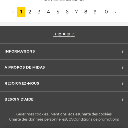
‹
1
2
3
4
5
6
7
8
9
10
›
›
INFORMATIONS
Mentions légales
›
A PROPOS DE MIDAS
Charte des cookies
Charte des données personnelles
Trouver un centre
›
REJOIGNEZ-NOUS
CGV
Midas France
Conditions de promotions
Développement durable
Midas Recrute
›
BESOIN D'AIDE
Devenez franchisé
Nous contacter
Gérer mes cookies...
Mentions légales
Charte des cookies
Charte des données personnelles
CGV
Conditions de promotions