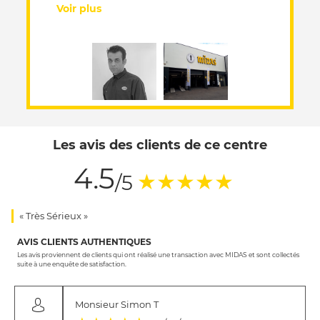
Voir plus
Les avis des clients de ce centre
4.5
(*)
(*)
(*)
(*)
(*)
★
★
★
★
★
/5
« Très Sérieux »
AVIS CLIENTS AUTHENTIQUES
Les avis proviennent de clients qui ont réalisé une transaction avec MIDAS et sont collectés
suite à une enquête de satisfaction.
Monsieur Simon T
(*)
(*)
(*)
(*)
(*)