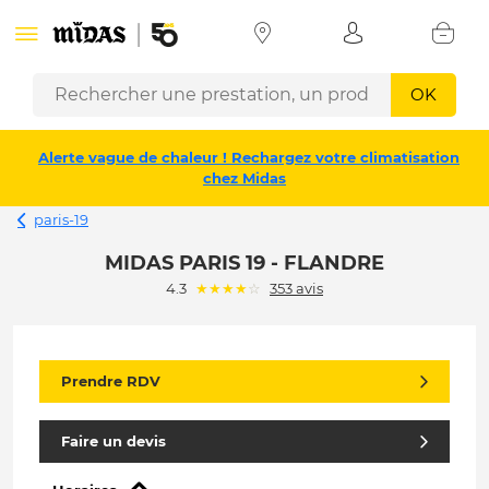
OK
Alerte vague de chaleur ! Rechargez votre climatisation
chez Midas
paris-19
MIDAS PARIS 19 - FLANDRE
(*)
(*)
(*)
(*)
( )
4.3
★
★
★
★
☆
353 avis
Prendre RDV
Faire un devis