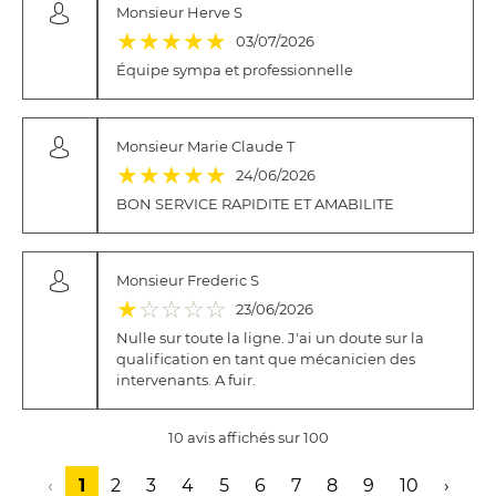
Monsieur Herve S
(*)
(*)
(*)
(*)
(*)
★
★
★
★
★
03/07/2026
Équipe sympa et professionnelle
Monsieur Marie Claude T
(*)
(*)
(*)
(*)
(*)
★
★
★
★
★
24/06/2026
BON SERVICE RAPIDITE ET AMABILITE
Monsieur Frederic S
(*)
( )
( )
( )
( )
★
☆
☆
☆
☆
23/06/2026
Nulle sur toute la ligne. J'ai un doute sur la
qualification en tant que mécanicien des
intervenants. A fuir.
10 avis affichés sur 100
‹
1
2
3
4
5
6
7
8
9
10
›