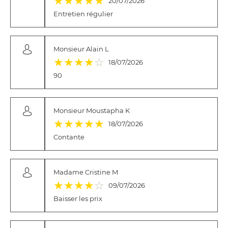
★
★
★
★
★
20/07/2026
Entretien régulier
Monsieur Alain L
(*)
(*)
(*)
(*)
( )
★
★
★
★
☆
18/07/2026
90
Monsieur Moustapha K
(*)
(*)
(*)
(*)
(*)
★
★
★
★
★
18/07/2026
Contante
Madame Cristine M
(*)
(*)
(*)
(*)
( )
★
★
★
★
☆
09/07/2026
Baisser les prix