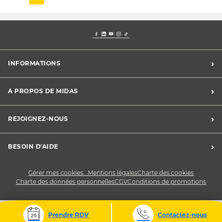
›
INFORMATIONS
Mentions légales
›
A PROPOS DE MIDAS
Charte des cookies
Charte des données personnelles
Trouver un centre
›
REJOIGNEZ-NOUS
CGV
Midas France
Conditions de promotions
Développement durable
Midas Recrute
›
BESOIN D'AIDE
Devenez franchisé
Nous contacter
Gérer mes cookies...
Mentions légales
Charte des cookies
Charte des données personnelles
CGV
Conditions de promotions
Prendre RDV
Contactez-nous