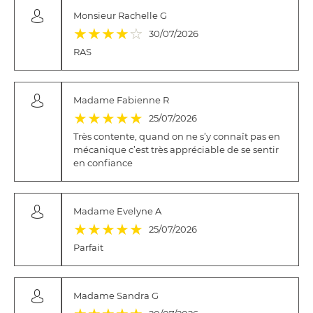
Monsieur Rachelle G
(*)
(*)
(*)
(*)
( )
★
★
★
★
☆
30/07/2026
RAS
Madame Fabienne R
(*)
(*)
(*)
(*)
(*)
★
★
★
★
★
25/07/2026
Très contente, quand on ne s’y connaît pas en
mécanique c’est très appréciable de se sentir
en confiance
Madame Evelyne A
(*)
(*)
(*)
(*)
(*)
★
★
★
★
★
25/07/2026
Parfait
Madame Sandra G
(*)
(*)
(*)
(*)
(*)