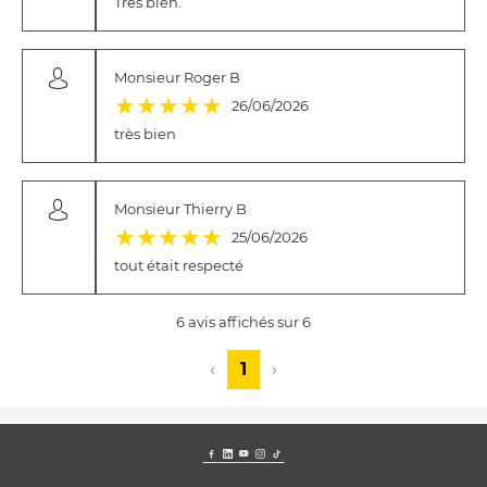
Très bien.
Monsieur Roger B
(*)
(*)
(*)
(*)
(*)
★
★
★
★
★
26/06/2026
très bien
Monsieur Thierry B
(*)
(*)
(*)
(*)
(*)
★
★
★
★
★
25/06/2026
tout était respecté
6 avis affichés sur 6
‹
1
›