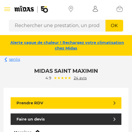
OK
Alerte vague de chaleur ! Rechargez votre climatisation
chez Midas
senlis
MIDAS SAINT MAXIMIN
(*)
(*)
(*)
(*)
(*)
4.9
★
★
★
★
★
24 avis
Prendre RDV
Faire un devis