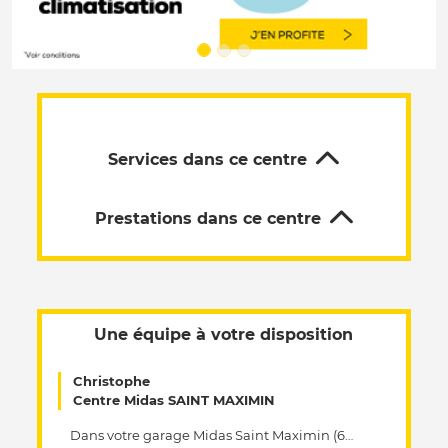
Services dans ce centre
Prestations dans ce centre
Une équipe à votre disposition
Christophe
Centre Midas SAINT MAXIMIN
Dans votre garage Midas Saint Maximin (60740), nous vous offrons un service d'excellence en matière d'entretien automobile. Dans votre centre de réparation Midas, nous sommes experts dans l'entretien automobile et nous vous proposons une diversité de services adaptés, quel que soit le type de votre véhicule, sa marque ou son année. Nos spécialistes qualifiés réalisent toutes les opérations pour assurer sa bonne performance mécanique. Du diagnostic électronique au changement de pneus en passant par la réparation du moteur, nous sommes là pour répondre à tous vos besoins concernant l'entretien de votre voiture. Dans votre garage Midas Saint Maximin (60740), nous tenons à assurer la sûreté et le bien-être de nos clients. Passionnés par l'entretien automobile, nous utilisons des pièces détachées d'origine pour garantir le bon fonctionnement de votre véhicule. Laissez nos experts en mécanique s’occuper de votre véhicule pour une intervention rapide et réussie. Chez Midas Saint Maximin vos besoins sont au cœur de nos préoccupations afin de répondre à vos besoins spécifiques en matière d’entretien automobile.