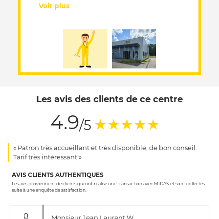
Voir plus
Les avis des clients de ce centre
4.9
(*)
(*)
(*)
(*)
(*)
★
★
★
★
★
/5
« Patron très accueillant et très disponible, de bon conseil.
Tarif très intéressant »
AVIS CLIENTS AUTHENTIQUES
Les avis proviennent de clients qui ont réalisé une transaction avec MIDAS et sont collectés
suite à une enquête de satisfaction.
Monsieur Jean Laurent W