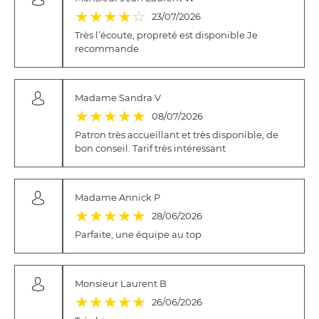
(*)
(*)
(*)
(*)
( )
★
★
★
★
☆
23/07/2026
Très l’écoute, propreté est disponible Je
recommande
Madame Sandra V
(*)
(*)
(*)
(*)
(*)
★
★
★
★
★
08/07/2026
Patron très accueillant et très disponible, de
bon conseil. Tarif très intéressant
Madame Annick P
(*)
(*)
(*)
(*)
(*)
★
★
★
★
★
28/06/2026
Parfaite, une équipe au top
Monsieur Laurent B
(*)
(*)
(*)
(*)
(*)
★
★
★
★
★
26/06/2026