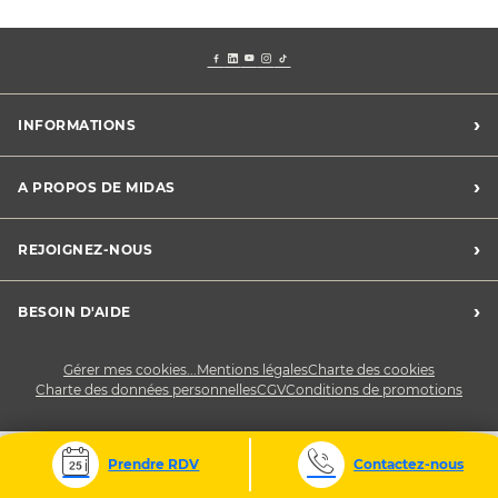
›
INFORMATIONS
Mentions légales
›
A PROPOS DE MIDAS
Charte des cookies
Charte des données personnelles
Trouver un centre
›
REJOIGNEZ-NOUS
CGV
Midas France
Conditions de promotions
Développement durable
Midas Recrute
›
BESOIN D'AIDE
Devenez franchisé
Nous contacter
Gérer mes cookies...
Mentions légales
Charte des cookies
Charte des données personnelles
CGV
Conditions de promotions
Prendre RDV
Contactez-nous