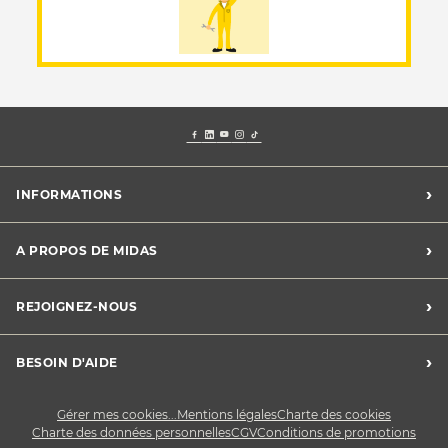
›
INFORMATIONS
Mentions légales
›
A PROPOS DE MIDAS
Charte des cookies
Charte des données personnelles
Trouver un centre
›
REJOIGNEZ-NOUS
CGV
Midas France
Conditions de promotions
Développement durable
Midas Recrute
›
BESOIN D'AIDE
Devenez franchisé
Nous contacter
Gérer mes cookies...
Mentions légales
Charte des cookies
Charte des données personnelles
CGV
Conditions de promotions