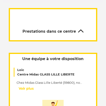
Prestations dans ce centre
Une équipe à votre disposition
Loïc
Centre Midas GLASS LILLE LIBERTE
Chez Midas Glass Lille Liberté (59800), nous mettons notre expertise au service de la réparation et du remplacement de pare-brise ainsi que de tous les vitrages automobiles, pour garantir une visibilité optimale, une sécurité renforcée et une conformité totale au contrôle technique. Nos techniciens interviennent sur tous types de vitrages : pare-brise, vitres latérales, lunette arrière, toit panoramique, optiques de phares, etc. Impact, fissure ou casse : nous proposons des solutions rapides, adaptées à tous les modèles et toutes les marques. Si votre véhicule dispose d’aides à la conduite, nous réalisons systématiquement le diagnostic et le calibrage caméra après un remplacement de pare-brise. Midas Glass Lille Liberté vous offre une intervention rapide, un service de qualité et le respect des normes Midas Glass, avec des pièces d’origine conformes à la norme européenne 43R. Toutes nos prestations sont garanties. Assuré bris de glace ? Votre assurance peut couvrir tout ou partie des travaux. Nous gérons les démarches sans avance de frais. Faites confiance à nos spécialistes du vitrage pour une intervention soignée et durable.
Voir plus