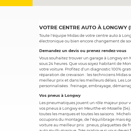
VOTRE CENTRE AUTO À LONGWY (
Toute l'équipe Midas de votre centre auto à Lo
électronique ou bien encore changement de sou
Demandez un devis ou prenez rendez-vous
Vous souhaitez trouver un garage à Longwy en Me
sous 24 heures. Que vous soyez habitant de Mont
votre voiture. Profitez d'un diagnostic 100% gr
réparation de crevaison : les techniciens Midas s
meilleur prix et dans les meilleurs délais. Les
personnalisées : freinage, embrayage, démarr
Vos pneus à Longwy
Les pneumatiques jouent un rôle majeur pour vot
vos pneus à Longwy en Meurthe-et-Moselle (54).
toutes les marques et toutes les saisons : Mich
occupons du montage, de l'équilibrage mais é
voiture au meilleur prix : pneus, plaquettes de f
auto multi-marque. Très pratique si vous devez 