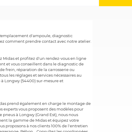
e. Remplacement d'ampoule, diagnostic
ez comment prendre contact avec notre atelier.
z Midas et profitez d'un rendez-vous en ligne
nt et vous conseillent dans le diagnostic de
 frein, réparation de la carrosserie ou
tous les réglages et services nécessaires au
to à Longwy (54400) sur-mesure et
n Midas prend également en charge le montage de
Nos experts vous proposent des modèles pour
age pneus à Longwy (Grand Est), nous nous
ment la gamme de Midas et équipez votre
Nous proposons à nos clients 100% de l'entretien
Herserange, Réhon... Consultez les coordonnées