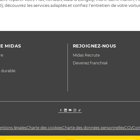
, découvrez les services adaptés et confiez l'entretien de votre voitur
E MIDAS
REJOIGNEZ-NOUS
re
Midas Recrute
Devenez franchisé
 durable
ntions légales
Charte des cookies
Charte des données personnelles
CGV
Con