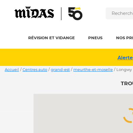
RÉVISION ET VIDANGE
PNEUS
NOS PR
Alerte
Accueil
/
Centres auto
/
grand-est
/
meurthe-et-moselle
/
longwy
TRO