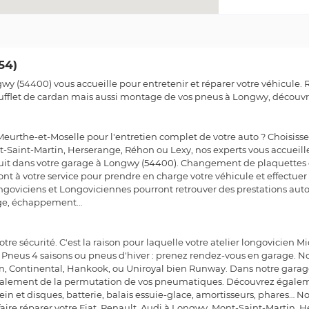
54)
ngwy (54400) vous accueille pour entretenir et réparer votre véhicul
fflet de cardan mais aussi montage de vos pneus à Longwy, découvr
urthe-et-Moselle pour l'entretien complet de votre auto ? Choisisse
-Saint-Martin, Herserange, Réhon ou Lexy, nos experts vous accueille
atuit dans votre garage à Longwy (54400). Changement de plaquettes de
ont à votre service pour prendre en charge votre véhicule et effectuer 
 Longoviciens et Longoviciennes pourront retrouver des prestations au
age, échappement…
re sécurité. C'est la raison pour laquelle votre atelier longovicie
 Pneus 4 saisons ou pneus d'hiver : prenez rendez-vous en garage. 
elin, Continental, Hankook, ou Uniroyal bien Runway. Dans notre gar
galement de la permutation de vos pneumatiques. Découvrez égale
rein et disques, batterie, balais essuie-glace, amortisseurs, phares… 
faire réparer votre Fiat, Renault, Audi à Longwy, Mont-Saint-Martin, 