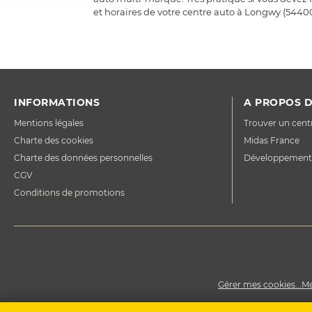
et horaires de votre centre auto à Longwy (54400)
INFORMATIONS
A PROPOS D
Mentions légales
Trouver un cent
Charte des cookies
Midas France
Charte des données personnelles
Développement
CGV
Conditions de promotions
Gérer mes cookies...
Me