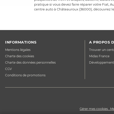
pratique si vous devez faire réparer votre Fiat,
centre auto à Châteauroux (36000), découvrez les
INFORMATIONS
A PROPOS D
Mentions légales
Trouver un cent
Charte des cookies
Midas France
Charte des données personnelles
Développement
CGV
Conditions de promotions
Gérer mes cookies...
Me