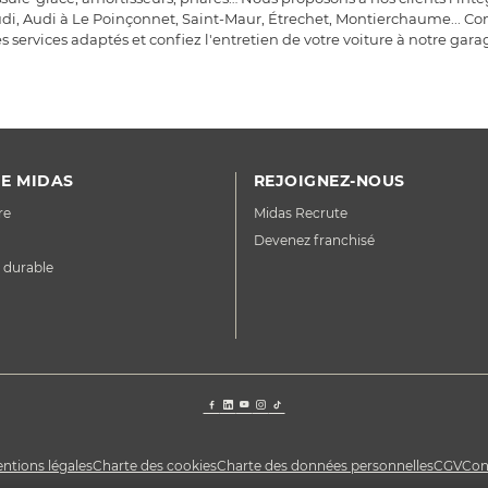
 Audi, Audi à Le Poinçonnet, Saint-Maur, Étrechet, Montierchaume... Co
 services adaptés et confiez l'entretien de votre voiture à notre gara
E MIDAS
REJOIGNEZ-NOUS
re
Midas Recrute
Devenez franchisé
 durable
ntions légales
Charte des cookies
Charte des données personnelles
CGV
Con