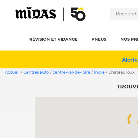
RÉVISION ET VIDANGE
PNEUS
NOS PR
Alerte
Accueil
/
Centres auto
/
centre-val-de-loire
/
indre
/
chateauroux
TROUVE