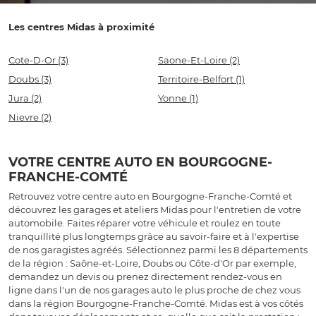
Les centres Midas à proximité
Cote-D-Or
(3)
Saone-Et-Loire
(2)
Doubs
(3)
Territoire-Belfort
(1)
Jura
(2)
Yonne
(1)
Nievre
(2)
VOTRE CENTRE AUTO EN BOURGOGNE-
FRANCHE-COMTÉ
Retrouvez votre centre auto en Bourgogne-Franche-Comté et
découvrez les garages et ateliers Midas pour l'entretien de votre
automobile. Faites réparer votre véhicule et roulez en toute
tranquillité plus longtemps grâce au savoir-faire et à l'expertise
de nos garagistes agréés. Sélectionnez parmi les 8 départements
de la région : Saône-et-Loire, Doubs ou Côte-d'Or par exemple,
demandez un devis ou prenez directement rendez-vous en
ligne dans l'un de nos garages auto le plus proche de chez vous
dans la région Bourgogne-Franche-Comté. Midas est à vos côtés