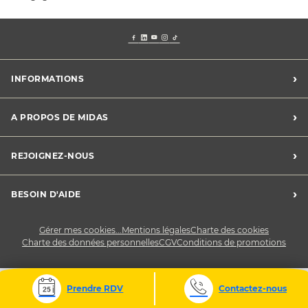
›
INFORMATIONS
Mentions légales
›
A PROPOS DE MIDAS
Charte des cookies
Charte des données personnelles
Trouver un centre
›
REJOIGNEZ-NOUS
CGV
Midas France
Conditions de promotions
Développement durable
Midas Recrute
›
BESOIN D'AIDE
Devenez franchisé
Nous contacter
Gérer mes cookies...
Mentions légales
Charte des cookies
Charte des données personnelles
CGV
Conditions de promotions
Prendre RDV
Contactez-nous