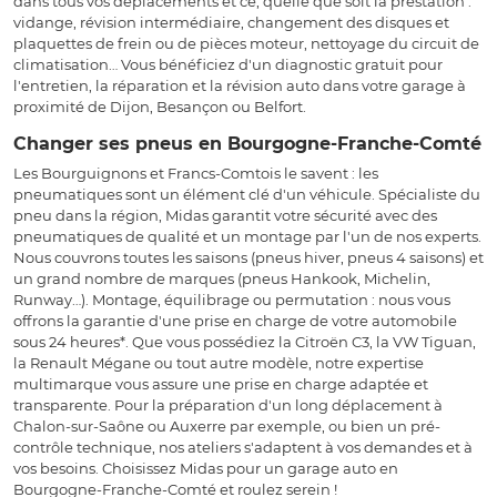
dans tous vos déplacements et ce, quelle que soit la prestation :
vidange, révision intermédiaire, changement des disques et
plaquettes de frein ou de pièces moteur, nettoyage du circuit de
climatisation… Vous bénéficiez d'un diagnostic gratuit pour
l'entretien, la réparation et la révision auto dans votre garage à
proximité de Dijon, Besançon ou Belfort.
Changer ses pneus en Bourgogne-Franche-Comté
Les Bourguignons et Francs-Comtois le savent : les
pneumatiques sont un élément clé d'un véhicule. Spécialiste du
pneu dans la région, Midas garantit votre sécurité avec des
pneumatiques de qualité et un montage par l'un de nos experts.
Nous couvrons toutes les saisons (pneus hiver, pneus 4 saisons) et
un grand nombre de marques (pneus Hankook, Michelin,
Runway…). Montage, équilibrage ou permutation : nous vous
offrons la garantie d'une prise en charge de votre automobile
sous 24 heures*. Que vous possédiez la Citroën C3, la VW Tiguan,
la Renault Mégane ou tout autre modèle, notre expertise
multimarque vous assure une prise en charge adaptée et
transparente. Pour la préparation d'un long déplacement à
Chalon-sur-Saône ou Auxerre par exemple, ou bien un pré-
contrôle technique, nos ateliers s'adaptent à vos demandes et à
vos besoins. Choisissez Midas pour un garage auto en
Bourgogne-Franche-Comté et roulez serein !