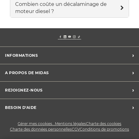
Combien coûte un décalaminage de
moteur diesel ?
›
INFORMATIONS
Mentions légales
›
A PROPOS DE MIDAS
Charte des cookies
Charte des données personnelles
Trouver un centre
›
REJOIGNEZ-NOUS
CGV
Midas France
Conditions de promotions
Développement durable
Midas Recrute
›
BESOIN D'AIDE
Devenez franchisé
Nous contacter
Gérer mes cookies...
Mentions légales
Charte des cookies
Charte des données personnelles
CGV
Conditions de promotions