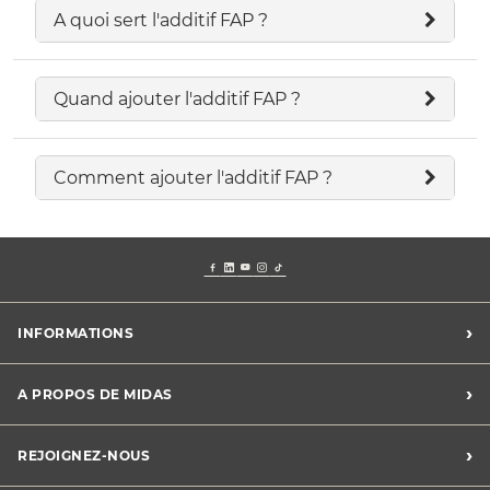
A quoi sert l'additif FAP ?
Quand ajouter l'additif FAP ?
Comment ajouter l'additif FAP ?
›
INFORMATIONS
Mentions légales
›
A PROPOS DE MIDAS
Charte des cookies
Charte des données personnelles
Trouver un centre
›
REJOIGNEZ-NOUS
CGV
Midas France
Conditions de promotions
Développement durable