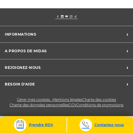
›
INFORMATIONS
Mentions légales
›
A PROPOS DE MIDAS
Charte des cookies
Charte des données personnelles
Trouver un centre
›
REJOIGNEZ-NOUS
CGV
Midas France
Conditions de promotions
Développement durable
Midas Recrute
›
BESOIN D'AIDE
Devenez franchisé
Nous contacter
Gérer mes cookies...
Mentions légales
Charte des cookies
Charte des données personnelles
CGV
Conditions de promotions
Prendre RDV
Contactez-nous